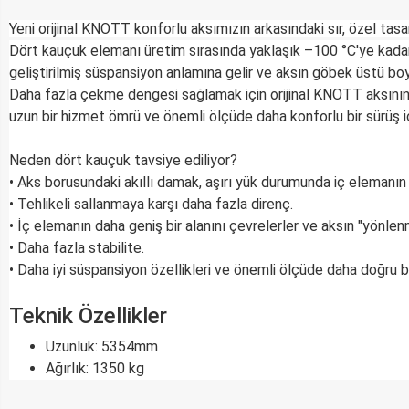
Yeni orijinal KNOTT konforlu aksımızın arkasındaki sır, özel tasar
Dört kauçuk elemanı üretim sırasında yaklaşık –100 °C'ye kadar 
geliştirilmiş süspansiyon anlamına gelir ve aksın göbek üstü boy
Daha fazla çekme dengesi sağlamak için orijinal KNOTT aksının 
uzun bir hizmet ömrü ve önemli ölçüde daha konforlu bir sürüş iç
Neden dört kauçuk tavsiye ediliyor?
• Aks borusundaki akıllı damak, aşırı yük durumunda iç elemanın
• Tehlikeli sallanmaya karşı daha fazla direnç.
• İç elemanın daha geniş bir alanını çevrelerler ve aksın "yönlenm
• Daha fazla stabilite.
• Daha iyi süspansiyon özellikleri ve önemli ölçüde daha doğru b
Teknik Özellikler
Uzunluk: 5354mm
Ağırlık: 1350 kg