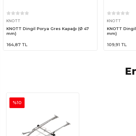
Sepete Ekle
KNOTT
KNOTT
KNOTT Dingil Porya Gres Kapağı (Ø 47
KNOTT Dingil
mm)
mm)
164,87 TL
109,91 TL
En
%10