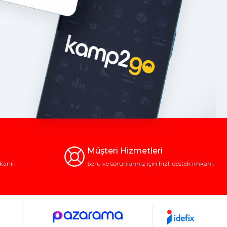
Müşteri Hizmetleri
kanı!
Soru ve sorunlarınız için hızlı destek imkanı.