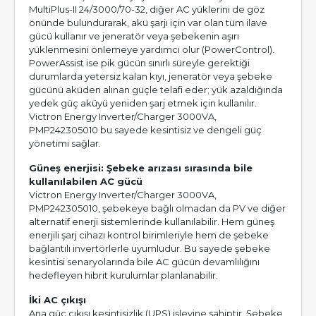
MultiPlus-II 24/3000/70-32, diğer AC yüklerini de göz
önünde bulundurarak, akü şarjı için var olan tüm ilave
gücü kullanır ve jeneratör veya şebekenin aşırı
yüklenmesini önlemeye yardımcı olur (PowerControl).
PowerAssist ise pik gücün sınırlı süreyle gerektiği
durumlarda yetersiz kalan kıyı, jeneratör veya şebeke
gücünü aküden alınan güçle telafi eder; yük azaldığında
yedek güç aküyü yeniden şarj etmek için kullanılır.
Victron Energy Inverter/Charger 3000VA,
PMP242305010 bu sayede kesintisiz ve dengeli güç
yönetimi sağlar.
Güneş enerjisi: Şebeke arızası sırasında bile
kullanılabilen AC gücü
Victron Energy Inverter/Charger 3000VA,
PMP242305010, şebekeye bağlı olmadan da PV ve diğer
alternatif enerji sistemlerinde kullanılabilir. Hem güneş
enerjili şarj cihazı kontrol birimleriyle hem de şebeke
bağlantılı invertörlerle uyumludur. Bu sayede şebeke
kesintisi senaryolarında bile AC gücün devamlılığını
hedefleyen hibrit kurulumlar planlanabilir.
İki AC çıkışı
Ana güç çıkışı kesintisizlik (UPS) işlevine sahiptir. Şebeke