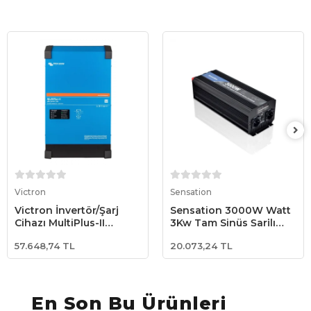
Sepete Ekle
Sepete Ekle
Victron
Sensation
Victron İnvertör/Şarj
Sensation 3000W Watt
Cihazı MultiPlus-II
3Kw Tam Sinüs Şarjlı
48/5000/70-50
(20A) İnvertör Ekranlı
57.648,74 TL
20.073,24 TL
Inverter/Charger
12V / 220V Çevirici
(PMP482505012)
İnverter
En Son Bu Ürünleri