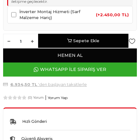
iletişime geçilecektir.
İnverter Montaj Hizmeti (Sarf
(+2.450,00 TL)
Malzeme Hariç)
Sepete Ekle
HEMEN AL
WHATSAPP İLE SİPARİŞ VER
6.934,50 TL
'den başlayan taksitlerle
Yorum Yap
(0) Yorum
Hızlı Gönderi
Güvenli Alışveriş