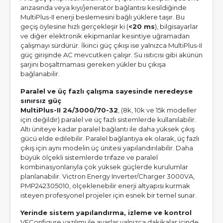
arızasında veya kıyı/jeneratör bağlantısı kesildiğinde
MultiPlus-II enerji beslemesini bağlı yüklere taşır. Bu
geçiş öylesine hızlı gerçekleşir ki (
<20 ms
), bilgisayarlar
ve diğer elektronik ekipmanlar kesintiye uğramadan
çalışmayı sürdürür. İkinci güç çıkışı ise yalnızca MultiPlus-II
güç girişinde AC mevcutken çalışır. Su ısıtıcısı gibi akünün
şarjını boşaltmaması gereken yükler bu çıkışa
bağlanabilir.
Paralel ve üç fazlı çalışma sayesinde neredeyse
sınırsız güç
MultiPlus-II 24/3000/70-32
, (8k, 10k ve 15k modeller
için değildir) paralel ve üç fazlı sistemlerde kullanılabilir.
Altı üniteye kadar paralel bağlantı ile daha yüksek çıkış
gücü elde edilebilir. Paralel bağlantıya ek olarak, üç fazlı
çıkış için aynı modelin üç ünitesi yapılandırılabilir. Daha
büyük ölçekli sistemlerde trifaze ve paralel
kombinasyonlarıyla çok yüksek güçlerde kurulumlar
planlanabilir. Victron Energy Inverter/Charger 3000VA,
PMP242305010, ölçeklenebilir enerji altyapısı kurmak
isteyen profesyonel projeler için esnek bir temel sunar.
Yerinde sistem yapılandırma, izleme ve kontrol
VEConfigure yazılımı ile ayarlar yalnızca dakikalar içinde