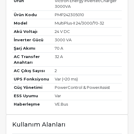
Ürün
Victron Energy Inverter/Charger
3000VA
Ürün Kodu
PMP242305010
Model
MultiPlus-II 24/3000/70-32
Akü Voltajı
24 V DC
İnverter Gücü
3000 VA
Şarj Akımı
70 A
AC Transfer
32 A
Anahtarı
AC Çıkış Sayısı
2
UPS Fonksiyonu
Var (<20 ms)
Güç Yönetimi
PowerControl & PowerAssist
ESS Uyumu
Var
Haberleşme
VE.Bus
Kullanım Alanları