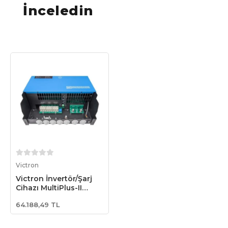
İnceledin
Sepete Ekle
Victron
Victron İnvertör/Şarj
Cihazı MultiPlus-II
24/3000/70-32
64.188,49 TL
Inverter/Charger
(PMP242305010)