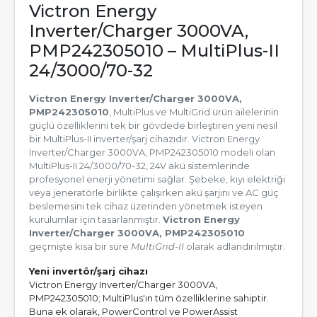
Victron Energy
Inverter/Charger 3000VA,
PMP242305010 – MultiPlus-II
24/3000/70-32
Victron Energy Inverter/Charger 3000VA,
PMP242305010
, MultiPlus ve MultiGrid ürün ailelerinin
güçlü özelliklerini tek bir gövdede birleştiren yeni nesil
bir MultiPlus-II inverter/şarj cihazıdır. Victron Energy
Inverter/Charger 3000VA, PMP242305010 modeli olan
MultiPlus-II 24/3000/70-32, 24V akü sistemlerinde
profesyonel enerji yönetimi sağlar. Şebeke, kıyı elektriği
veya jeneratörle birlikte çalışırken akü şarjını ve AC güç
beslemesini tek cihaz üzerinden yönetmek isteyen
kurulumlar için tasarlanmıştır.
Victron Energy
Inverter/Charger 3000VA, PMP242305010
geçmişte kısa bir süre
MultiGrid-II
olarak adlandırılmıştır.
Yeni invertör/şarj cihazı
Victron Energy Inverter/Charger 3000VA,
PMP242305010; MultiPlus'ın tüm özelliklerine sahiptir.
Buna ek olarak, PowerControl ve PowerAssist