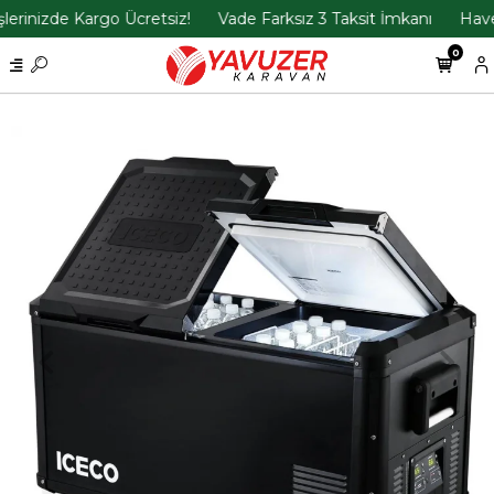
rinizde Kargo Ücretsiz!
Vade Farksız 3 Taksit İmkanı
Havele
0