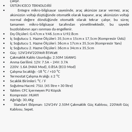
çalışır.
•
ÜSTÜN ICECO TEKNOLOJİSİ
•
Entegre mikro-bilgisayar sayesinde, araç akünüze zarar vermez, araç
akünüzün voltajı düştüğünde otomatik olarak kapanır, araç akünüzün voltajı
normal değere döndüğünde otomatik olarak tekrar çalışır, bu süreç
tamamen mikro-bilgisayar tarafından yönetilmektedir, bu sayede
buzdolabının aşırı ısınması da engellenir.
•
Dış Ölçüleri: G:47cm x Y:46.1cm x U:92.8cm
•
İç Soğutucu 1. Hazne Ölçüleri: 35,5cm x 15cm x 17,5cm (Kompresör Üstü)
•
İç Soğutucu 1. Hazne Ölçüleri: 36cm x 17cm x 35,5cm (Kompresör Yanı)
•
İç Soğutucu 2. Hazne Ölçüleri: 36cm x 34cm x 35,5cm
•
Güç: 12V/24V/220Volt 85Watt
•
Çakmaklık Kablo Uzunluğu: 2.50M 16AWG
•
Anma Gerilimi: 12V: 7.5A – 24V: 3.7A
•
220V: 1.6A (MAX Mod), 0.85A (ECO Mod)
•
Çalışma Sıcaklığı: -18 ⁰C / +10 ⁰C
•
Termostat Çalışma Aralığı: ± 2 ⁰C
•
Sıcaklık Birimleri: ⁰C / F
•
Soğutma Hacmi: 75Lt. (45 litre + 30 litre)
•
Yalıtım: CFC İçermeyen PU Köpük
•
Kompresör: HUAYI
•
Ağırlığı: 30,4Kg
•
Standart Ekipman: 12V/24V 2.50M Çakmaklık Güç Kablosu, 220Volt Güç
Kablosu, Sepet.