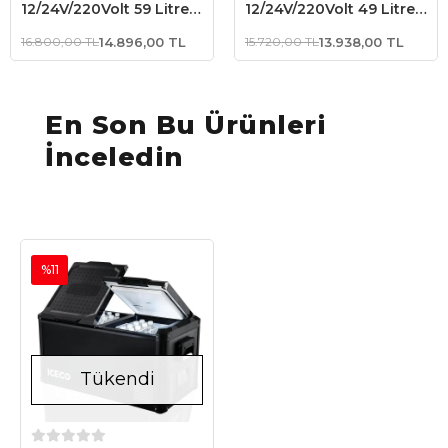
12/24V/220Volt 59 Litre
12/24V/220Volt 49 Litre
Çift Bölmeli Outdoor
Çift Bölmeli Outdoor
16.800,00 TL
14.896,00 TL
15.720,00 TL
13.938,00 TL
Kompresörlü Bluetooth
Kompresörlü Bluetooth
Bağlantılı Oto Buzdolabı
Bağlantılı Oto Buzdolabı
En Son Bu Ürünleri
İnceledin
%11
Tükendi