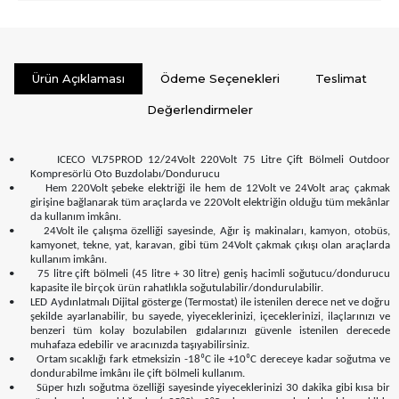
Ürün Açıklaması
Ödeme Seçenekleri
Teslimat
Değerlendirmeler
•
ICECO VL75PROD 12/24Volt 220Volt 75 Litre Çift Bölmeli Outdoor
Kompresörlü Oto Buzdolabı/Dondurucu
•
Hem 220Volt şebeke elektriği ile hem de 12Volt ve 24Volt araç çakmak
girişine bağlanarak tüm araçlarda ve 220Volt elektriğin olduğu tüm mekânlar
da kullanım imkânı.
•
24Volt ile çalışma özelliği sayesinde, Ağır iş makinaları, kamyon, otobüs,
kamyonet, tekne, yat, karavan, gibi tüm 24Volt çakmak çıkışı olan araçlarda
kullanım imkânı.
•
75 litre çift bölmeli (45 litre + 30 litre) geniş hacimli soğutucu/dondurucu
kapasite ile birçok ürün rahatlıkla soğutulabilir/dondurulabilir.
•
LED Aydınlatmalı Dijital gösterge (Termostat) ile istenilen derece net ve doğru
şekilde ayarlanabilir, bu sayede, yiyeceklerinizi, içeceklerinizi, ilaçlarınızı ve
benzeri tüm kolay bozulabilen gıdalarınızı güvenle istenilen derecede
muhafaza edebilir ve aracınızda taşıyabilirsiniz.
•
Ortam sıcaklığı fark etmeksizin -18⁰C ile +10⁰C dereceye kadar soğutma ve
dondurabilme imkânı ile çift bölmeli kullanım.
•
Süper hızlı soğutma özelliği sayesinde yiyeceklerinizi 30 dakika gibi kısa bir