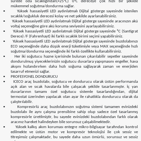
sürede oda sıcaklığından(+25°C) 0°C dereceye çok hızlı bir şekilde
mükemmel soğutma/dondurma sağlar.
•
Yüksek hassasiyetli LED aydınlatmalı Dijital gösterge sayesinde istenilen
sıcaklık/soğukluk derecesi kolay ve net şekilde ayarlanabilirsiniz.
•
Yüksek hassasiyetli LED aydınlatmalı Dijital gösterge sayesinde aracınızın akü
voltaj seçeneğine göre akü koruma seviyesini ayarlayabilirsiniz.
•
Yüksek hassasiyetli LED aydınlatmalı Dijital gösterge sayesinde ⁰C (Santigrat
Derece) /F (Fahrenhayt) iki farklı sıcaklık birimi seçimi yapabilirsiniz.
•
Yüksek hassasiyetli LED aydınlatmalı Dijital gösterge sayesinde buzdolabınızı
ECO seçeneğinde daha düşük enerji tüketimiyle veya MAX seçeneğinde hızlı
soğutma/dondurma seçeneğinde iki farklı özellikte kullanabilirsiniz.
•
Her iki soğutucu hazne içerisinde bulunan çıkarılabilir sepetler sayesinde
dondurulmuş yiyeceklerinizin soğutucu duvarlara yapışmasını engeller, hava
akışını hızlandırırken daha hızlı soğuma sağlayarak zaman ve enerjiden
tasarruf etmenizi sağlar.
•
PROFESYONEL DONDURUCU
•
ICECO araç buzdolabı, soğutucu ve dondurucu olarak üstün performansla
açık alan ve sıcak havalarda bile çalışacak şekilde tasarlanmıştır. İç yan
duvarlarının tamamı özel soğutucu sistemle tasarlandığından, dijital
termostat üzerinden yapılacak olan ayar ile rahatlıkla dondurucu olarak da
çalıştırılabilir.
•
Kompresörlü araç buzdolabınızın soğutma sistemi tamamen evinizdeki
buzdolabı ile aynı çalışma prensibine sahip olup sadece özel tasarlanmış
kompresörle üretilmiştir, bu sayede evinizdeki buzdolabından farklı olarak
aracınız hareket halindeyken bile sorunsuz çalışabilmektedir.
•
Yüksek kalkış akım koruması entegre mikro-bilgisayar tarafından kontrol
edilmekte ve üstün motor ve kompresör teknolojisi ile çok sessiz ve
titreşimsiz çalışmaktadır, bu sayede daha uzun ömürlü, sorunsuz ve sessiz