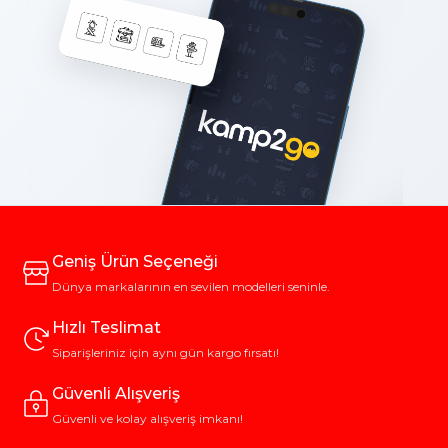
Geniş Ürün Seçeneği
Dünya markalarının en sevilen modelleri seninle.
Hızlı Teslimat
Siparişleriniz için aynı gün kargo fırsatı!
Güvenli Alışveriş
Güvenli ve kolay alışveriş imkanı!