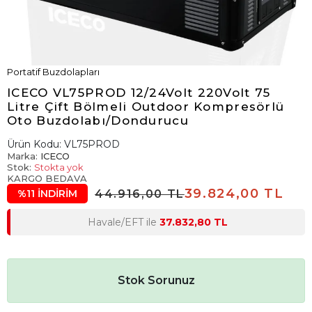
Portatif Buzdolapları
ICECO VL75PROD 12/24Volt 220Volt 75
Litre Çift Bölmeli Outdoor Kompresörlü
Oto Buzdolabı/Dondurucu
Ürün Kodu:
VL75PROD
Marka:
ICECO
Stok:
Stokta yok
KARGO BEDAVA
39.824,00 TL
44.916,00 TL
%11 İNDİRİM
Havale/EFT ile
37.832,80 TL
Stok Sorunuz