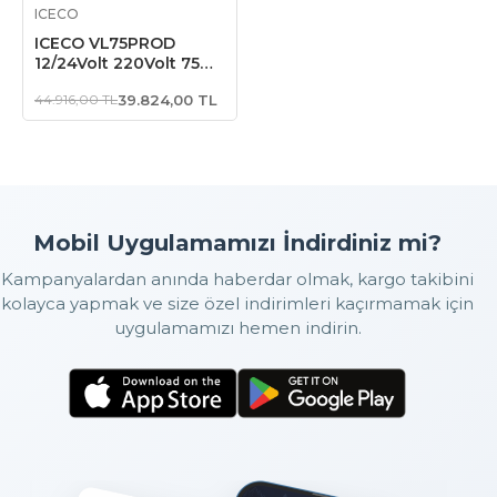
Stokta Yok
ICECO
ICECO VL75PROD
12/24Volt 220Volt 75
Litre Çift Bölmeli
44.916,00 TL
39.824,00 TL
Outdoor Kompresörlü
Oto
Buzdolabı/Dondurucu
Mobil Uygulamamızı İndirdiniz mi?
Kampanyalardan anında haberdar olmak, kargo takibini
kolayca yapmak ve size özel indirimleri kaçırmamak için
uygulamamızı hemen indirin.