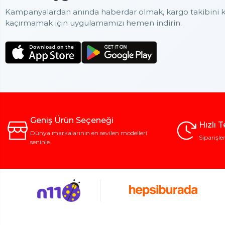
Kampanyalardan anında haberdar olmak, kargo takibini ko
kaçırmamak için uygulamamızı hemen indirin.
Geniş Ürün Seçeneği
Hızlı 
Dünya markalarının en sevilen modelleri
Siparişle
seninle.