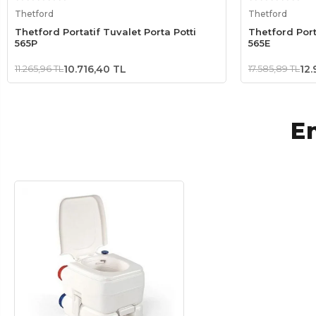
Sepete Ekle
Thetford
Thetford
Thetford Portatif Tuvalet Porta Potti
Thetford Port
565P
565E
11.265,96 TL
10.716,40 TL
17.585,89 TL
12.
En