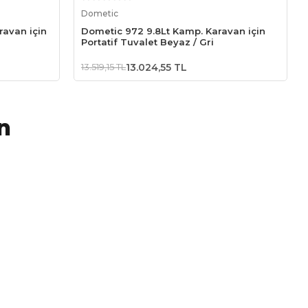
Sepete Ekle
Dometic
ravan için
Dometic 972 9.8Lt Kamp. Karavan için
Portatif Tuvalet Beyaz / Gri
13.519,15 TL
13.024,55 TL
n