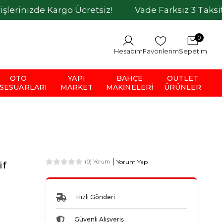
de Kargo Ücretsiz!
Vade Farksız 3 Taksit İmkanı
0
Hesabım
Favorilerim
Sepetim
OTO
YAPI
BAHÇE
OUTLET
SESUARLARI
MARKET
MAKINELERI
ÜRÜNLER
Yorum Yap
(0) Yorum
if
Hızlı Gönderi
Güvenli Alışveriş