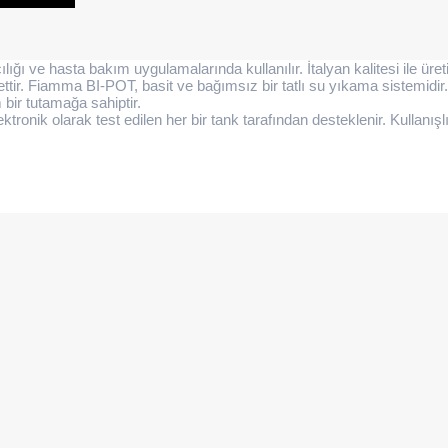
çılığı ve hasta bakım uygulamalarında kullanılır. İtalyan kalitesi ile ü
ettir. Fiamma BI-POT, basit ve bağımsız bir tatlı su yıkama sistemidi
bir tutamağa sahiptir.
nik olarak test edilen her bir tank tarafından desteklenir. Kullanışlı y