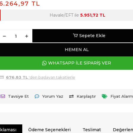
6.264,97 TL
Havale/EFT ile
5.951,72 TL
Sepete Ekle
HEMEN AL
WHATSAPP İLE SİPARİŞ VER
676,83 TL
'den başlayan taksitlerle
Tavsiye Et
Yorum Yaz
Karşılaştır
Fiyat Alarm
ıklaması
Ödeme Seçenekleri
Teslimat
Değerlen