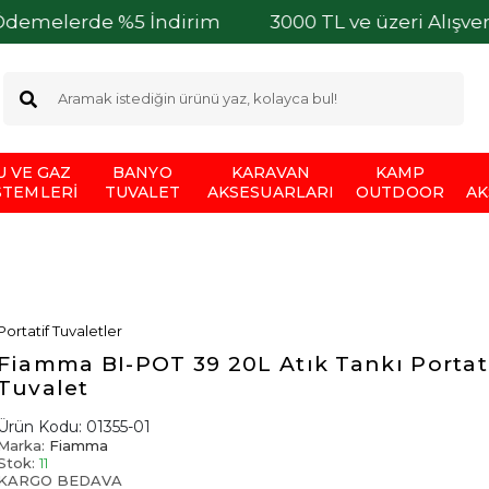
rde %5 İndirim
3000 TL ve üzeri Alışverişleriniz
U VE GAZ
BANYO
KARAVAN
KAMP
STEMLERI
TUVALET
AKSESUARLARI
OUTDOOR
AK
Portatif Tuvaletler
Fiamma BI-POT 39 20L Atık Tankı Portat
Tuvalet
Ürün Kodu:
01355-01
Marka:
Fiamma
Stok:
11
KARGO BEDAVA