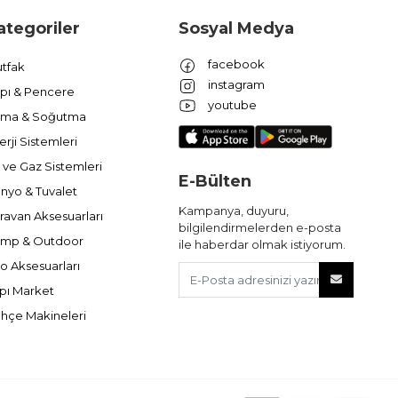
ategoriler
Sosyal Medya
facebook
tfak
instagram
pı & Pencere
youtube
ıtma & Soğutma
erji Sistemleri
 ve Gaz Sistemleri
E-Bülten
nyo & Tuvalet
Kampanya, duyuru,
ravan Aksesuarları
bilgilendirmelerden e-posta
mp & Outdoor
ile haberdar olmak istiyorum.
o Aksesuarları
pı Market
hçe Makineleri