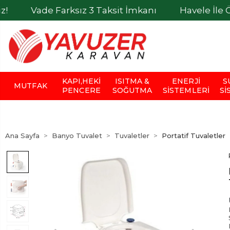
de Farksız 3 Taksit İmkanı
Havele İle Ödemele
KAPI,HEKI
ISITMA &
ENERJI
S
MUTFAK
PENCERE
SOĞUTMA
SISTEMLERI
SI
Ana Sayfa
Banyo Tuvalet
Tuvaletler
Portatif Tuvaletler