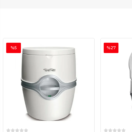
%5
%27