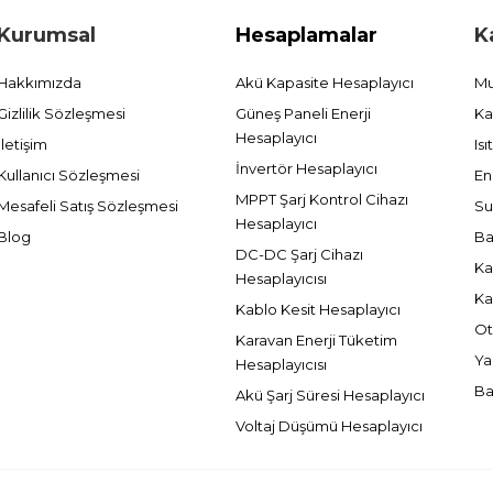
Kurumsal
Hesaplamalar
K
Hakkımızda
Akü Kapasite Hesaplayıcı
Mu
Gizlilik Sözleşmesi
Güneş Paneli Enerji
Ka
Hesaplayıcı
İletişim
Is
İnvertör Hesaplayıcı
Kullanıcı Sözleşmesi
En
MPPT Şarj Kontrol Cihazı
Mesafeli Satış Sözleşmesi
Su
Hesaplayıcı
Blog
Ba
DC-DC Şarj Cihazı
Ka
Hesaplayıcısı
Ka
Kablo Kesit Hesaplayıcı
Ot
Karavan Enerji Tüketim
Ya
Hesaplayıcısı
Ba
Akü Şarj Süresi Hesaplayıcı
Voltaj Düşümü Hesaplayıcı