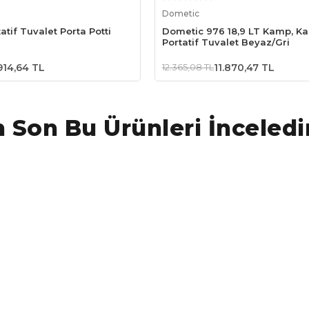
Sepete Ekle
Sepete Ekle
Dometic
atif Tuvalet Porta Potti
Dometic 976 18,9 LT Kamp, Ka
Portatif Tuvalet Beyaz/Gri
914,64 TL
12.365,08 TL
11.870,47 TL
 Son Bu Ürünleri İnceledi