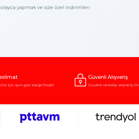
layca yapmak ve size özel indirimleri
Teslimat
Güvenli Alışveriş
riniz için aynı gün kargo fırsatı!
Güvenli ve kolay alışveriş im