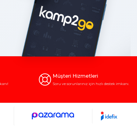
Müşteri Hizmetleri
kanı!
Soru ve sorunlarınız için hızlı destek imkanı.