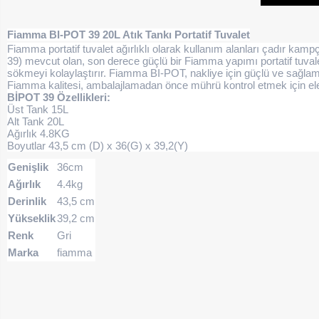
Fiamma BI-POT 39 20L Atık Tankı Portatif Tuvalet
Fiamma portatif tuvalet ağırlıklı olarak kullanım alanları çadır kamp
39) mevcut olan, son derece güçlü bir Fiamma yapımı portatif tuval
sökmeyi kolaylaştırır. Fiamma BI-POT, nakliye için güçlü ve sağlam 
Fiamma kalitesi, ambalajlamadan önce mührü kontrol etmek için elektro
BİPOT 39 Özellikleri:
Üst Tank 15L
Alt Tank 20L
Ağırlık 4.8KG
Boyutlar 43,5 cm (D) x 36(G) x 39,2(Y)
Genişlik
36cm
Ağırlık
4.4kg
Derinlik
43,5 cm
Yükseklik
39,2 cm
Renk
Gri
Marka
fiamma