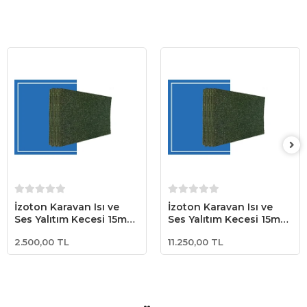
Sepete Ekle
Sepete Ekle
İzoton Karavan Isı ve
İzoton Karavan Isı ve
Ses Yalıtım Keçesi 15mm
Ses Yalıtım Keçesi 15mm
(70x100cm - 5 Adet)
(70x100cm - 50 Adet /
2.500,00 TL
11.250,00 TL
35m²)