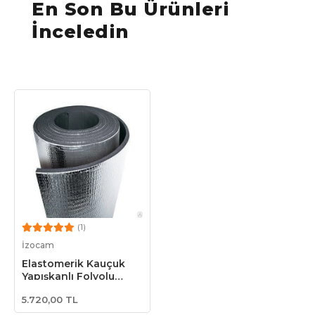
En Son Bu Ürünleri
İnceledin
(1)
Sepete Ekle
İzocam
Elastomerik Kauçuk
Yapışkanlı Folyolu
Yalıtım Malzemesi
5.720,00 TL
25mm (9m²)