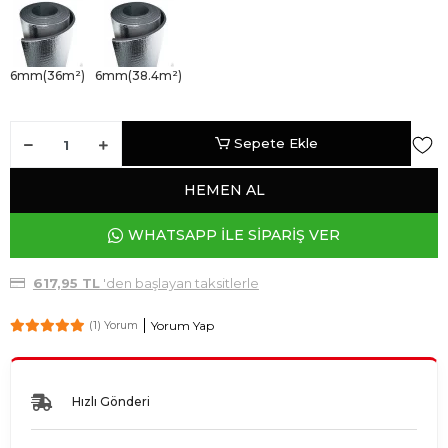
6mm(36m²)
6mm(38.4m²)
Sepete Ekle
HEMEN AL
WHATSAPP İLE SİPARİŞ VER
617,95 TL
'den başlayan taksitlerle
Yorum Yap
(1) Yorum
Hızlı Gönderi