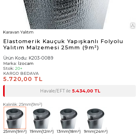
Karavan Yalıtım
Elastomerik Kauçuk Yapışkanlı Folyolu
Yalıtım Malzemesi 25mm (9m²)
Ürün Kodu:
K203-0089
Marka:
İzocam
Stok:
20+
KARGO BEDAVA
5.720,00 TL
Havale/EFT ile
5.434,00 TL
Kalınlık: 25mm(9m²)
25mm(9m²)
19mm(12m²)
13mm(18m²)
9mm(24m²)