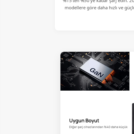
%15'ten %50'ye kadar şarj edin. 
modellere göre daha hızlı ve güçl