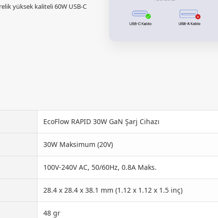
relik yüksek kaliteli 60W USB-C
EcoFlow RAPID 30W GaN Şarj Cihazı
30W Maksimum (20V)
100V-240V AC, 50/60Hz, 0.8A Maks.
28.4 x 28.4 x 38.1 mm (1.12 x 1.12 x 1.5 inç)
48 gr