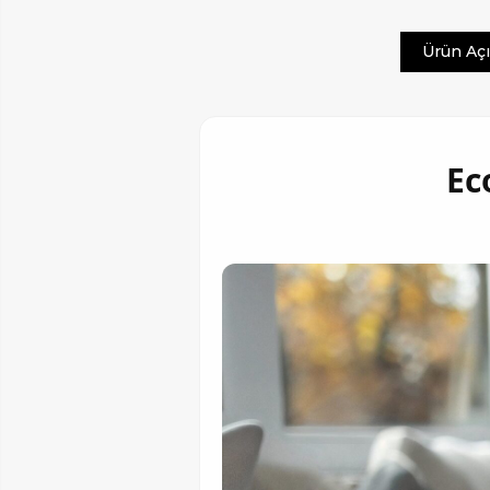
Ürün Aç
Ec