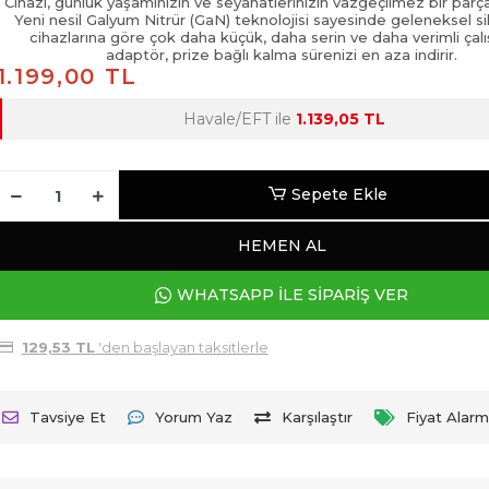
Cihazı, günlük yaşamınızın ve seyahatlerinizin vazgeçilmez bir parça
Yeni nesil Galyum Nitrür (GaN) teknolojisi sayesinde geleneksel sil
cihazlarına göre çok daha küçük, daha serin ve daha verimli çal
adaptör, prize bağlı kalma sürenizi en aza indirir.
1.199,00 TL
Havale/EFT ile
1.139,05 TL
Sepete Ekle
HEMEN AL
WHATSAPP İLE SİPARİŞ VER
129,53 TL
'den başlayan taksitlerle
Tavsiye Et
Yorum Yaz
Karşılaştır
Fiyat Alarm