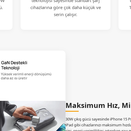
20W
teknolojisi sayesinde standart şarj
ü.
cihazlarına göre çok daha küçük ve
serin çalışır.
Maksimum Hız, M
30W çıkış gücü sayesinde iPhone 15 
iPad gibi cihazlarınızı maksimum hızd
çipi, enerji verimliliğini artırırken ısı