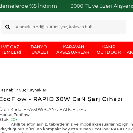
5 İndirim
3000 TL ve üzeri Alışverişlerinizde Ka
U VE GAZ
BANYO
KARAVAN
KAMP
STEMLERI
TUVALET
AKSESUARLARI
OUTDOOR
AK
Taşınabilir Güç Kaynakları
EcoFlow - RAPID 30W GaN Şarj Cihazı
Ürün Kodu:
EFA-30W-GAN-CHARGER-EU
Marka:
Ecoflow
Stok:
20+
Akıllı telefonlarınız, tabletleriniz ve mobil aksesuarlarınız için i
duyduğunuz gücü en kompakt boyutta sunan EcoFlow RAPID 30W