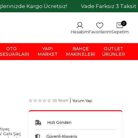
rgo Ücretsiz!
Vade Farksız 3 Taksit İmkanı
0
Hesabım
Favorilerim
Sepetim
OTO
YAPI
BAHÇE
OUTLET
SESUARLARI
MARKET
MAKINELERI
ÜRÜNLER
Yorum Yap
(0) Yorum
Hızlı Gönderi
htiyaç
 GaN Şarj
Güvenli Alışveriş