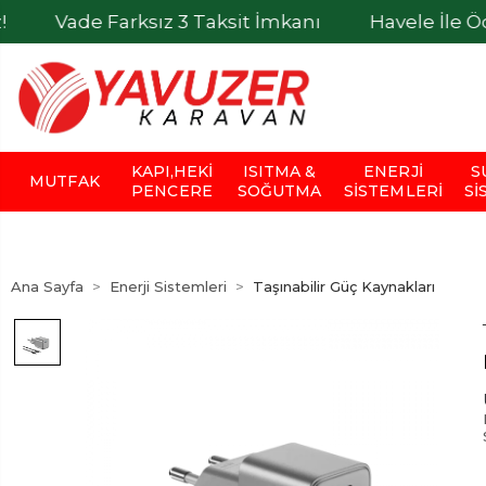
arksız 3 Taksit İmkanı
Havele İle Ödemelerde %
KAPI,HEKI
ISITMA &
ENERJI
S
MUTFAK
PENCERE
SOĞUTMA
SISTEMLERI
SI
Ana Sayfa
Enerji Sistemleri
Taşınabilir Güç Kaynakları