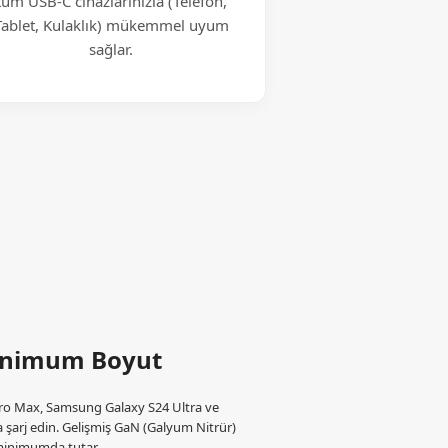
tüm USB-C cihazlarınızla (Telefon,
Tablet, Kulaklık) mükemmel uyum
sağlar.
inimum Boyut
Pro Max, Samsung Galaxy S24 Ultra ve
a şarj edin. Gelişmiş GaN (Galyum Nitrür)
yı minimumda tutar.