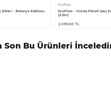
Sepete Ekle
Sepete Ekle
Ecoflow
 Kitleri - Batarya Kablosu
EcoFlow - Güneş Paneli Şarj K
(2.5m)
2.099,00 TL
 Son Bu Ürünleri İnceledi