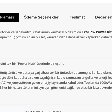
ıklaması
Ödeme Seçenekleri
Teslimat
Değerlen
ertörler ve şarj kontrol cihazlarının karmaşık birleşimidir.
EcoFlow Power Kit
pakt güç çözümü olan bu set, karavanınızda daha az yer kaplarken daha fazl
vini tek bir "Power Hub" üzerinde birleştirir.
önüştürücü ve batarya şarj cihazı tek bir ünitede toplanmıştır. Bu, kablolama
te dört kat daha az akım taşıdığı için kablo ısınmasını engeller ve enerji ileti
 (AC) ve jeneratörden gelen enerjiyi aynı anda kabul eder. Toplamda 6000W'a k
, her bir hattın tüketimini ayrı ayrı görmenizi sağlar ve olası bir kısa devrede d