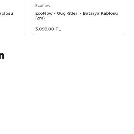
Sepete Ekle
Ecoflow
ablosu
EcoFlow - Güç Kitleri - Batarya Kablosu
(2m)
3.099,00 TL
n