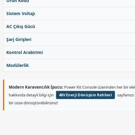
Ürün Kodu
Sistem Voltajı
AC Çıkış Gücü
Şarj Girişleri
Kontrol Arabirimi
Modülerlik
Modern Karavancılık İpucu:
Power Kit Console üzerinden her bir elekt
hakkında detaylı bilgi için
sayfamızı 
48V Enerji Dönüşüm Rehberi
bir üsse dönüştürebilirsiniz!