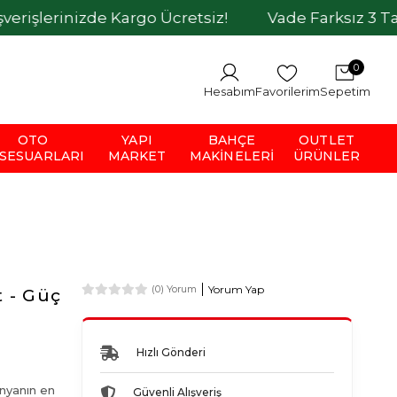
nizde Kargo Ücretsiz!
Vade Farksız 3 Taksit İmka
0
Hesabım
Favorilerim
Sepetim
OTO
YAPI
BAHÇE
OUTLET
SESUARLARI
MARKET
MAKINELERI
ÜRÜNLER
Yorum Yap
(0) Yorum
 - Güç
Hızlı Gönderi
ünyanın en
Güvenli Alışveriş