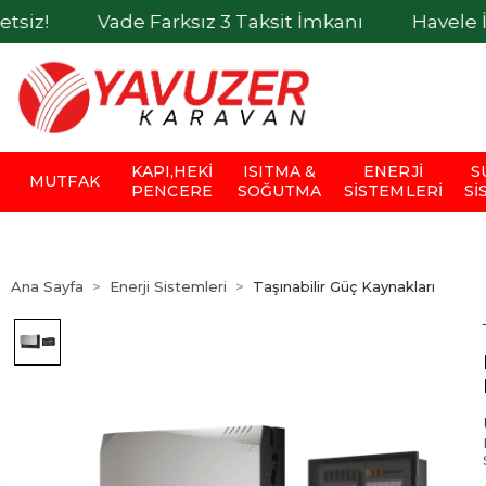
Vade Farksız 3 Taksit İmkanı
Havele İle Ödeme
KAPI,HEKI
ISITMA &
ENERJI
S
MUTFAK
PENCERE
SOĞUTMA
SISTEMLERI
SI
Ana Sayfa
Enerji Sistemleri
Taşınabilir Güç Kaynakları