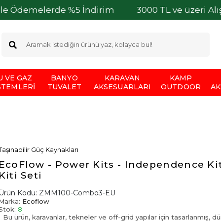
lerde %5 İndirim
3000 TL ve üzeri Alışverişleri
U VE GAZ
BANYO
KARAVAN
KAMP
STEMLERI
TUVALET
AKSESUARLARI
OUTDOOR
AK
Taşınabilir Güç Kaynakları
EcoFlow - Power Kits - Independence Kit
Kiti Seti
Ürün Kodu:
ZMM100-Combo3-EU
Marka:
Ecoflow
Stok:
8
Bu ürün, karavanlar, tekneler ve off-grid yapılar için tasarlanmış, d