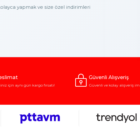
layca yapmak ve size özel indirimleri
Teslimat
Güvenli Alışveriş
riniz için aynı gün kargo fırsatı!
Güvenli ve kolay alışveriş im