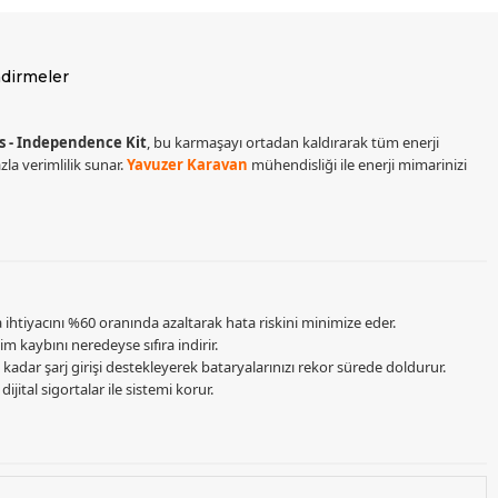
dirmeler
s - Independence Kit
, bu karmaşayı ortadan kaldırarak tüm enerji
a verimlilik sunar.
Yavuzer Karavan
mühendisliği ile enerji mimarinizi
 ihtiyacını %60 oranında azaltarak hata riskini minimize eder.
m kaybını neredeyse sıfıra indirir.
adar şarj girişi destekleyerek bataryalarınızı rekor sürede doldurur.
ijital sigortalar ile sistemi korur.