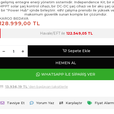
gelişmiş entegre enerji yönetim sistemidir. Independence Kit; bir in
MPPT solar şarj kontrol cihazı, bir DC-DC şarj cihazı ve bir akü şarj ü
bir "Power Hub" içinde birleştirir. 48V çalışma prensibi ile yüksek ve
maksimum güvenlik sunan komple bir çözümdür.
KARGO BEDAVA
128.999,00 TL
Havale/EFT ile
122.549,05 TL
Sepete Ekle
HEMEN AL
WHATSAPP İLE SİPARİŞ VER
13.936,19 TL
'den başlayan taksitlerle
Tavsiye Et
Yorum Yaz
Karşılaştır
Fiyat Alarm