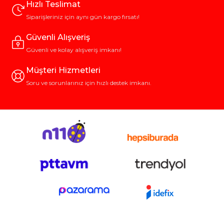
Hızlı Teslimat
Siparişleriniz için aynı gün kargo fırsatı!
Güvenli Alışveriş
Güvenli ve kolay alışveriş imkanı!
Müşteri Hizmetleri
Soru ve sorunlarınız için hızlı destek imkanı.