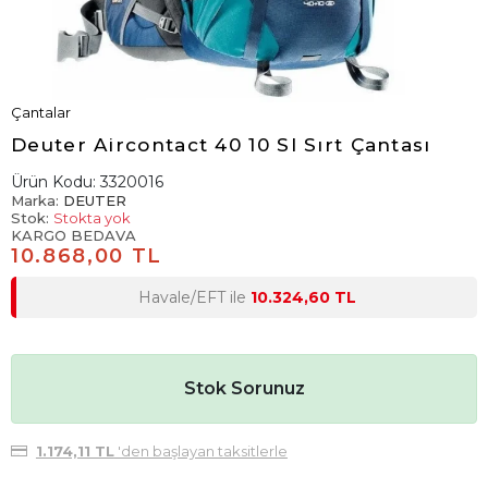
Çantalar
Deuter Aircontact 40 10 Sl Sırt Çantası
Ürün Kodu:
3320016
Marka:
DEUTER
Stok:
Stokta yok
KARGO BEDAVA
10.868,00 TL
Havale/EFT ile
10.324,60 TL
Stok Sorunuz
1.174,11 TL
'den başlayan taksitlerle