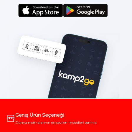
Geniş Ürün Seçeneği
Dünya markalarının en sevilen modelleri seninle.