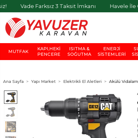
de Farksız 3 Taksit İmkanı
Havele İle Ödemeler
KAPI,HEKI
ISITMA &
ENERJI
S
MUTFAK
PENCERE
SOĞUTMA
SISTEMLERI
SI
Ana Sayfa
Yapı Market
Elektrikli El Aletleri
Akülü Vidalam