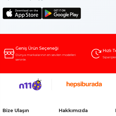
Geniş Ürün Seçeneği
Hızlı 
Dünya markalarının en sevilen modelleri
Siparişle
seninle.
Bize Ulaşın
Hakkımızda