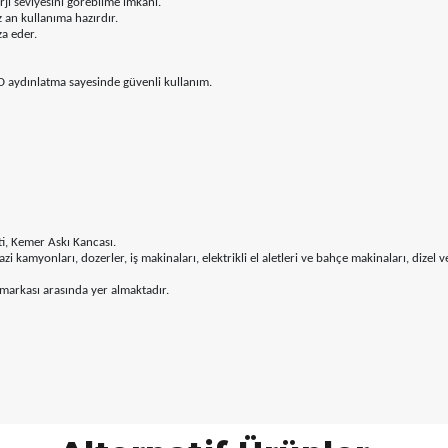
ji seviyesini görebilme imkânı.
 an kullanıma hazırdır.
za eder.
ED aydınlatma sayesinde güvenli kullanım.
ti, Kemer Askı Kancası.
 kamyonları, dozerler, iş makinaları, elektrikli el aletleri ve bahçe makinaları, dizel ve
 markası arasında yer almaktadır.