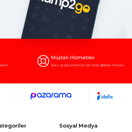
Müşteri Hizmetleri
kanı!
Soru ve sorunlarınız için hızlı destek imkanı.
ategoriler
Sosyal Medya