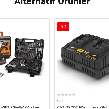
Alternatif Ürünler
%11
Sepete Ekle
Sepete Ekle
CAT
SET 20Volt/4.0Ah Li-ion
CAT DXC152 18Volt Li-ion ONE