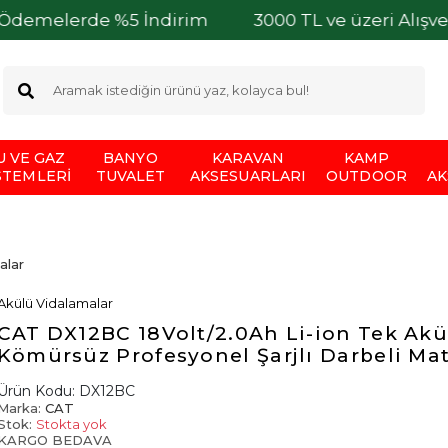
de %5 İndirim
3000 TL ve üzeri Alışverişleriniz
U VE GAZ
BANYO
KARAVAN
KAMP
STEMLERI
TUVALET
AKSESUARLARI
OUTDOOR
AK
alar
Akülü Vidalamalar
CAT DX12BC 18Volt/2.0Ah Li-ion Tek Akü
Kömürsüz Profesyonel Şarjlı Darbeli Ma
Ürün Kodu:
DX12BC
Marka:
CAT
Stok:
Stokta yok
KARGO BEDAVA