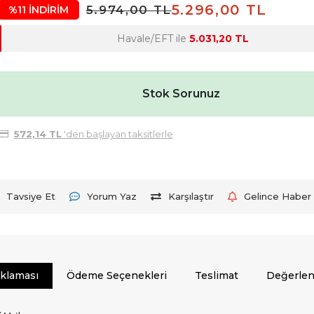
5.296,00 TL
5.974,00 TL
%11 İNDİRİM
Havale/EFT ile
5.031,20 TL
Stok Sorunuz
572,14 TL
'den başlayan taksitlerle
Tavsiye Et
Yorum Yaz
Karşılaştır
Gelince Haber 
ıklaması
Ödeme Seçenekleri
Teslimat
Değerlen