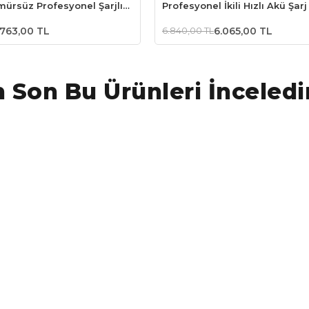
mürsüz Profesyonel Şarjlı
Profesyonel İkili Hızlı Akü Şarj
ap + DA01903 201 Parça
ma Uç Seti
.763,00 TL
6.840,00 TL
6.065,00 TL
 Son Bu Ürünleri İnceledi