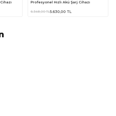
 Cihazı
Profesyonel Hızlı Akü Şarj Cihazı
6.348,00 TL
5.630,00 TL
n