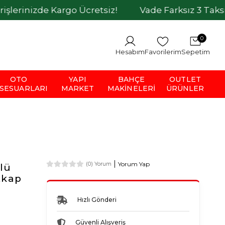
de Kargo Ücretsiz!
Vade Farksız 3 Taksit İmkanı
0
Hesabım
Favorilerim
Sepetim
OTO
YAPI
BAHÇE
OUTLET
SESUARLARI
MARKET
MAKINELERI
ÜRÜNLER
Yorum Yap
(0) Yorum
lü
tkap
Hızlı Gönderi
Güvenli Alışveriş