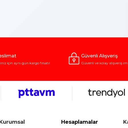
Teslimat
Güvenli Alışveriş
riniz için aynı gün kargo fırsatı!
Güvenli ve kolay alışveriş im
Kurumsal
Hesaplamalar
K