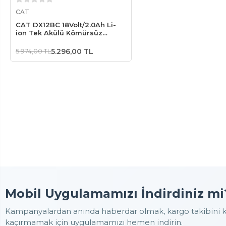
Stokta Yok
CAT
CAT DX12BC 18Volt/2.0Ah Li-
ion Tek Akülü Kömürsüz
Profesyonel Şarjlı Darbeli
Matkap
5.974,00 TL
5.296,00 TL
Mobil Uygulamamızı İndirdiniz mi
Kampanyalardan anında haberdar olmak, kargo takibini ko
kaçırmamak için uygulamamızı hemen indirin.