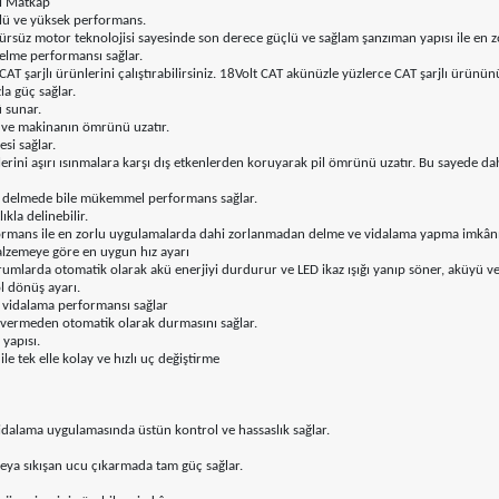
li Matkap
çlü ve yüksek performans.
rsüz motor teknolojisi sayesinde son derece güçlü ve sağlam şanzıman yapısı ile en 
elme performansı sağlar.
 şarjlı ürünlerini çalıştırabilirsiniz. 18Volt CAT akünüzle yüzlerce CAT şarjlı ürününü ç
a güç sağlar.
 sunar.
i ve makinanın ömrünü uzatır.
si sağlar.
erini aşırı ısınmalara karşı dış etkenlerden koruyarak pil ömrünü uzatır. Bu sayede dah
var delmede bile mükemmel performans sağlar.
kla delinebilir.
ormans ile en zorlu uygulamalarda dahi zorlanmadan delme ve vidalama yapma imkânı
alzemeye göre en uygun hız ayarı
urumlarda otomatik olarak akü enerjiyi durdurur ve LED ikaz ışığı yanıp söner, aküyü 
ol dönüş ayarı.
ve vidalama performansı sağlar
r vermeden otomatik olarak durmasını sağlar.
 yapısı.
e tek elle kolay ve hızlı uç değiştirme
vidalama uygulamasında üstün kontrol ve hassaslık sağlar.
eya sıkışan ucu çıkarmada tam güç sağlar.