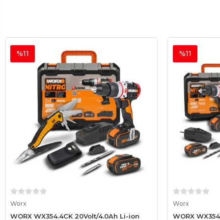
%11
%11
Sepete Ekle
Worx
Worx
WORX WX354.4CK 20Volt/4.0Ah Li-ion
WORX WX354.4