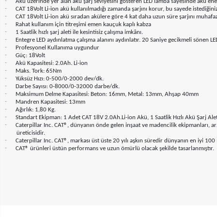
·
Akü üzerinde yer alan akü şarj seviyesini gösteren LED lamba sayesinde akü ener
·
CAT 18Volt Li-ion akü kullanılmadığı zamanda şarjını korur, bu sayede istediğiniz
·
CAT 18Volt Li-ion akü sıradan akülere göre 4 kat daha uzun süre şarjını muhafa
·
Rahat kullanım için titreşimi emen kauçuk kaplı kabza
·
1 Saatlik hızlı şarj aleti ile kesintisiz çalışma imkânı.
·
Entegre LED aydınlatma çalışma alanını aydınlatır. 20 Saniye gecikmeli sönen L
·
Profesyonel Kullanıma uygundur
·
Güç: 18Volt
·
Akü Kapasitesi: 2.0Ah. Li-ion
·
Maks. Tork: 65Nm
·
Yüksüz Hızı: 0-500/0-2000 dev/dk.
·
Darbe Sayısı: 0-8000/0-32000 darbe/dk.
·
Maksimum Delme Kapasitesi: Beton: 16mm, Metal: 13mm, Ahşap 40mm
·
Mandren Kapasitesi: 13mm
·
Ağırlık: 1,80 Kg.
·
Standart Ekipman: 1 Adet CAT 18V 2.0Ah.Li-ion Akü, 1 Saatlik Hızlı Akü Şarj Ale
·
Caterpillar Inc. CAT®, dünyanın önde gelen inşaat ve madencilik ekipmanları, arazi
üreticisidir.
·
Caterpillar Inc. CAT®, markası üst üste 20 yılı aşkın süredir dünyanın en iyi 100
·
CAT® ürünleri üstün performans ve uzun ömürlü olacak şekilde tasarlanmıştır.