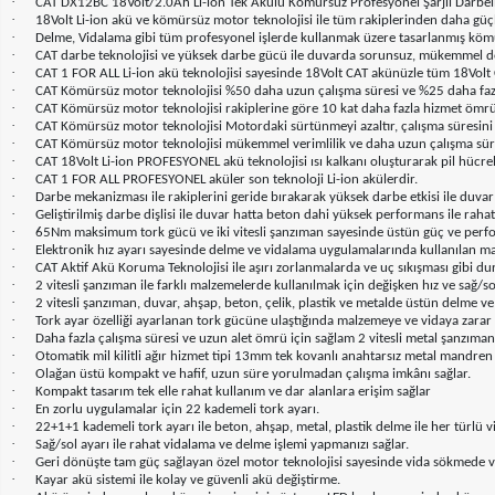
·
CAT DX12BC 18Volt/2.0Ah Li-ion Tek Akülü Kömürsüz Profesyonel Şarjlı Darbe
·
18Volt Li-ion akü ve kömürsüz motor teknolojisi ile tüm rakiplerinden daha gü
·
Delme, Vidalama gibi tüm profesyonel işlerde kullanmak üzere tasarlanmış kömü
·
CAT darbe teknolojisi ve yüksek darbe gücü ile duvarda sorunsuz, mükemmel d
·
CAT 1 FOR ALL Li-ion akü teknolojisi sayesinde 18Volt CAT akünüzle tüm 18Volt CAT
·
CAT Kömürsüz motor teknolojisi %50 daha uzun çalışma süresi ve %25 daha fazl
·
CAT Kömürsüz motor teknolojisi rakiplerine göre 10 kat daha fazla hizmet ömrü
·
CAT Kömürsüz motor teknolojisi Motordaki sürtünmeyi azaltır, çalışma süresin
·
CAT Kömürsüz motor teknolojisi mükemmel verimlilik ve daha uzun çalışma süre
·
CAT 18Volt Li-ion PROFESYONEL akü teknolojisi ısı kalkanı oluşturarak pil hücrel
·
CAT 1 FOR ALL PROFESYONEL aküler son teknoloji Li-ion akülerdir.
·
Darbe mekanizması ile rakiplerini geride bırakarak yüksek darbe etkisi ile du
·
Geliştirilmiş darbe dişlisi ile duvar hatta beton dahi yüksek performans ile rahatlı
·
65Nm maksimum tork gücü ve iki vitesli şanzıman sayesinde üstün güç ve perf
·
Elektronik hız ayarı sayesinde delme ve vidalama uygulamalarında kullanılan m
·
CAT Aktif Akü Koruma Teknolojisi ile aşırı zorlanmalarda ve uç sıkışması gibi d
·
2 vitesli şanzıman ile farklı malzemelerde kullanılmak için değişken hız ve sağ/s
·
2 vitesli şanzıman, duvar, ahşap, beton, çelik, plastik ve metalde üstün delme 
·
Tork ayar özelliği ayarlanan tork gücüne ulaştığında malzemeye ve vidaya zara
·
Daha fazla çalışma süresi ve uzun alet ömrü için sağlam 2 vitesli metal şanzıman
·
Otomatik mil kilitli ağır hizmet tipi 13mm tek kovanlı anahtarsız metal mandren il
·
Olağan üstü kompakt ve hafif, uzun süre yorulmadan çalışma imkânı sağlar.
·
Kompakt tasarım tek elle rahat kullanım ve dar alanlara erişim sağlar
·
En zorlu uygulamalar için 22 kademeli tork ayarı.
·
22+1+1 kademeli tork ayarı ile beton, ahşap, metal, plastik delme ile her türlü 
·
Sağ/sol ayarı ile rahat vidalama ve delme işlemi yapmanızı sağlar.
·
Geri dönüşte tam güç sağlayan özel motor teknolojisi sayesinde vida sökmede v
·
Kayar akü sistemi ile kolay ve güvenli akü değiştirme.