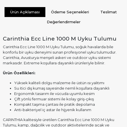
Ürün Açıklaması
Ödeme Seçenekleri
Teslimat
Değerlendirmeler
Carinthia Ecc Line 1000 M Uyku Tulumu
Carinthia Ecc Line 1000 M Uyku Tulumu, soğuk havalarda bile
konforlu bir uyku deneyimi sunan profesyonel uyku tulumudur.
Carinthia, Avusturya menşeli askeri ve outdoor uyku sistemi
markasıdır. Extreme koşullara dayanıklı ürünleriyle bilinir.
Ürün Özellikleri:
Yüksek kaliteli dolgu malzeme ile üstün ısı yalıtımı
Su itici dış kumaş sayesinde nemli koşullara dayanıklı
Ergonomik tasarım ile vücuda uyumlu kesim
Çift yönlü fermuar sistemi ile kolay giriş-çıkış
Kompakt taşıma çantası ile pratik depolama
Anti-bakteriyel iç astar ile hijyenik kullanım
CARINTHIA kalitesiyle üretilen Carinthia Ecc Line 1000 M Uyku
Tulumu, kamp, dağcılık ve outdoor aktivitelerinde sıcak ve