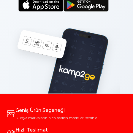
Geniş Ürün Seçeneği
Dünya markalarının en sevilen modelleri seninle.
Hızlı Teslimat