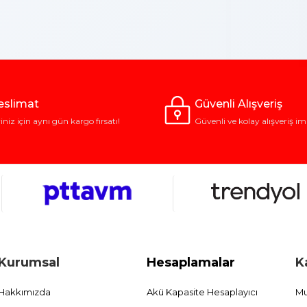
Teslimat
Güvenli Alışveriş
riniz için aynı gün kargo fırsatı!
Güvenli ve kolay alışveriş im
Kurumsal
Hesaplamalar
K
Hakkımızda
Akü Kapasite Hesaplayıcı
Mu