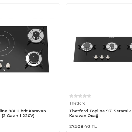
Sepete Ekle
Sepete Ekle
Thetford
ine 981 Hibrit Karavan
Thetford Topline 931 Seramik
 (2 Gaz + 1 220V)
Karavan Ocağı
27.508,40 TL