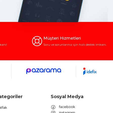
Müşteri Hizmetleri
kanı!
Soru ve sorunlarınız için hızlı destek imkanı.
ategoriler
Sosyal Medya
facebook
tfak
instagram