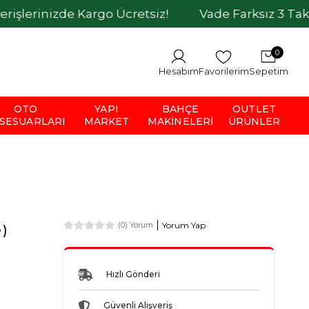
nizde Kargo Ücretsiz!
Vade Farksız 3 Taksit İmka
0
Hesabım
Favorilerim
Sepetim
OTO
YAPI
BAHÇE
OUTLET
SESUARLARI
MARKET
MAKINELERI
ÜRÜNLER
Yorum Yap
(0) Yorum
)
Hızlı Gönderi
Güvenli Alışveriş