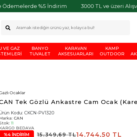
lerde %5 İndirim
3000 TL ve üzeri Alışverişleri
U VE GAZ
BANYO
KARAVAN
KAMP
STEMLERI
TUVALET
AKSESUARLARI
OUTDOOR
AK
Gazlı Ocaklar
CAN Tek Gözlü Ankastre Cam Ocak (Kare
Ürün Kodu:
CKCN-PV1320
Marka:
CAN
Stok:
11
KARGO BEDAVA
14.744,50 TL
15.349,69 TL
%4 İNDİRİM