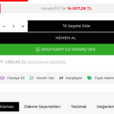
Havale/EFT ile
14.007,28 TL
Sepete Ekle
HEMEN AL
WHATSAPP İLE SİPARİŞ VER
1.592,90 TL
'den başlayan taksitlerle
Tavsiye Et
Yorum Yaz
Karşılaştır
Fiyat Alarm
ıklaması
Ödeme Seçenekleri
Teslimat
Değerlen