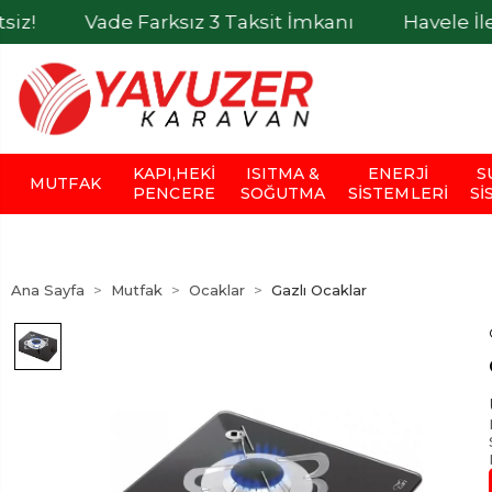
Vade Farksız 3 Taksit İmkanı
Havele İle Ödeme
KAPI,HEKI
ISITMA &
ENERJI
S
MUTFAK
PENCERE
SOĞUTMA
SISTEMLERI
SI
Ana Sayfa
Mutfak
Ocaklar
Gazlı Ocaklar