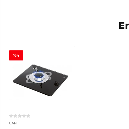
En
%4
Sepete Ekle
CAN