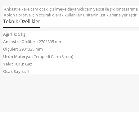
Ankastre kare cam ocak, çizilmeye dayanıklı cam yapısı ile şık bir tasarıma 
Kolon tipi tava için oturak olarak kullanılan ünitenin üst kısmına yerleşti
Teknik Özellikler
Ağırlık:
5 kg
Ankastre Ölçüleri:
270*305 mm
Ölçüler:
290*325 mm
Ürün Materyal:
Temperli Cam (8 mm)
Yakıt Türü:
Gaz
Ocak Sayısı:
1