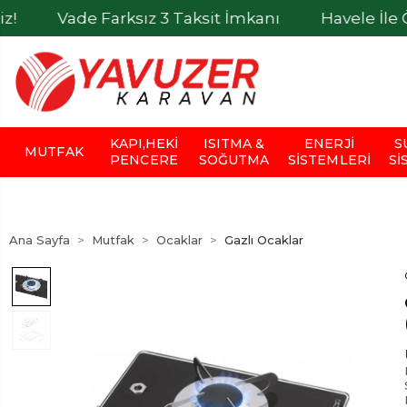
ade Farksız 3 Taksit İmkanı
Havele İle Ödemele
KAPI,HEKI
ISITMA &
ENERJI
S
MUTFAK
PENCERE
SOĞUTMA
SISTEMLERI
SI
Ana Sayfa
Mutfak
Ocaklar
Gazlı Ocaklar