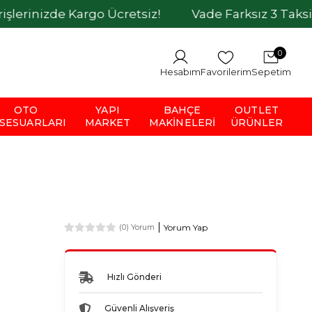
zde Kargo Ücretsiz!
Vade Farksız 3 Taksit İmkanı
0
Hesabım
Favorilerim
Sepetim
OTO
YAPI
BAHÇE
OUTLET
SESUARLARI
MARKET
MAKINELERI
ÜRÜNLER
Yorum Yap
(0) Yorum
Hızlı Gönderi
Güvenli Alışveriş