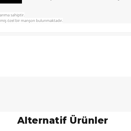
arıma sahiptir.
rilmiş özel bir manşon bulunmaktadır.
Alternatif Ürünler