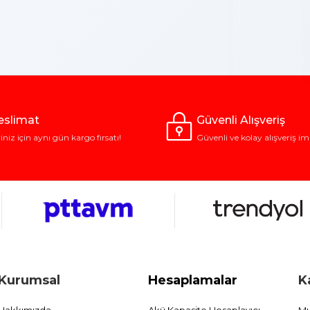
Teslimat
Güvenli Alışveriş
riniz için aynı gün kargo fırsatı!
Güvenli ve kolay alışveriş im
Kurumsal
Hesaplamalar
K