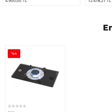
4.900,00 TL
72.478,27 TL
En
%4
Sepete Ekle