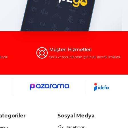
Müşteri Hizmetleri
kanı!
Soru ve sorunlarınız için hızlı destek imkanı.
ategoriler
Sosyal Medya
facebook