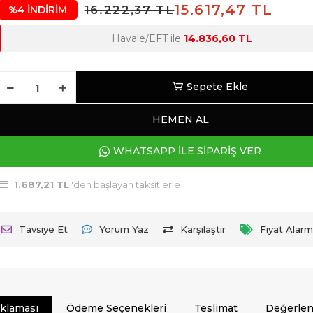
15.617,47 TL
16.222,37 TL
%4 İNDİRİM
Havale/EFT ile
14.836,60 TL
Sepete Ekle
HEMEN AL
WHATSAPP İLE SİPARİŞ VER
1.687,21 TL
'den başlayan taksitlerle
Tavsiye Et
Yorum Yaz
Karşılaştır
Fiyat Alarm
ıklaması
Ödeme Seçenekleri
Teslimat
Değerlen