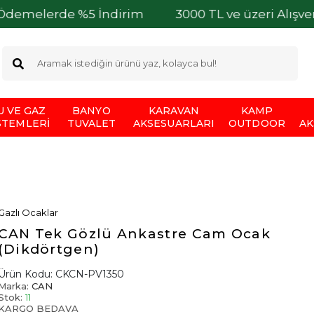
rde %5 İndirim
3000 TL ve üzeri Alışverişlerini
U VE GAZ
BANYO
KARAVAN
KAMP
STEMLERI
TUVALET
AKSESUARLARI
OUTDOOR
AK
Gazlı Ocaklar
CAN Tek Gözlü Ankastre Cam Ocak
(Dikdörtgen)
Ürün Kodu:
CKCN-PV1350
Marka:
CAN
Stok:
11
KARGO BEDAVA