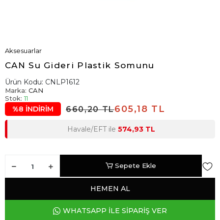
Aksesuarlar
CAN Su Gideri Plastik Somunu
Ürün Kodu:
CNLP1612
Marka:
CAN
Stok:
11
605,18 TL
660,20 TL
%8 İNDİRİM
Havale/EFT ile
574,93 TL
Sepete Ekle
HEMEN AL
WHATSAPP İLE SİPARİŞ VER