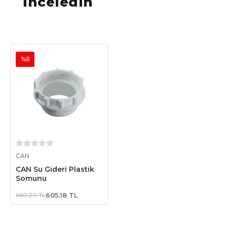
İnceledin
%8
Sepete Ekle
CAN
CAN Su Gideri Plastik
Somunu
660,20 TL
605,18 TL