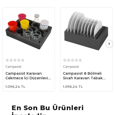
Sepete Ekle
Sepete Ekle
Campasist
Campasist
Campasist Karavan
Campasist 8 Bölmeli
Çekmece İçi Düzenleyici
Siyah Karavan Tabak
- 12'li Bardak Koruyucu
Tutucu
1.096,24 TL
1.096,24 TL
Sünger
En Son Bu Ürünleri