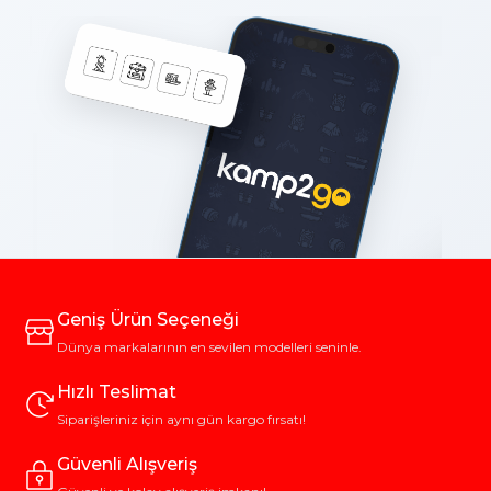
Geniş Ürün Seçeneği
Dünya markalarının en sevilen modelleri seninle.
Hızlı Teslimat
Siparişleriniz için aynı gün kargo fırsatı!
Güvenli Alışveriş