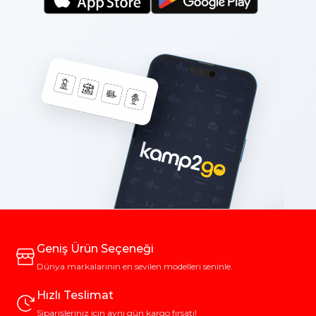
Geniş Ürün Seçeneği
Dünya markalarının en sevilen modelleri seninle.
Hızlı Teslimat
Siparişleriniz için aynı gün kargo fırsatı!