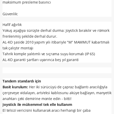
maksimum presleme basıncı
Güvenlik:
Hafif ağırlık
Yokuş aşağıya sürüşte derhal durma: Joystick bırakılır ve römork
frenlenmiş şekilde derhal durur.
AL-KO şaside 2010 yapım yılı itibariyle "M” MAMMUT kabartmalı
tak çalıştır montajı
Tahrik komple yalıtımlı ve sıçrama suyu korumalı (IP 65)
AL-KO garanti şartları uyarınca beş yıl garanti
Tandem standardı için
Basit kurulum:
Her iki sürücüyü de çapraz bağlantı aracılığıyla
çerçeveye vidalayın, artı/eksi kablosunu aküye bağlayın, manyetik
anahtarı çeki demirine monte edin - bitti!
Joystick ile mükemmel tek elle kullanım
El telsizi vericisini kullanarak aracı herhangi bir çaba