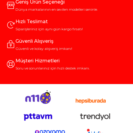
Geniş Ürün Seçeneği
Dünya markalarının en sevilen modelleri seninle.
Hızlı Teslimat
Siparişleriniz için aynı gün kargo fırsatı!
Güvenli Alışveriş
Güvenli ve kolay alışveriş imkanı!
Müşteri Hizmetleri
Soru ve sorunlarınız için hızlı destek imkanı.