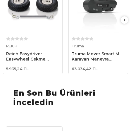
Sepete Ekle
Sepete Ekle
REICH
Truma
Reich Easydriver
Truma Mover Smart M
Easywheel Çekme
Karavan Manevra
Karavan Manevra
Sistemi - Yeni Seri -
5.935,24 TL
63.034,42 TL
Tekerlek Seti
2000 kg
En Son Bu Ürünleri
İnceledin