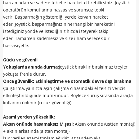
harcamadan ve sadece tek elle hareket ettirebilirsiniz.
Joystick,
operatörün komutlarına hassas ve sorunsuz tepki
verir.
Başparmağın gösterdiği yerde kervan hareket
eder.
Joystick, başparmağınızın herhangi bir hareketini
istediğiniz yönde ve istediğiniz hızda isteyerek takip
eder.
Tamamen kademesiz ve size ilham verecek bir
hassasiyetle.
Güçlü ve güvenli
Yokuşlarda anında durma:
Joystick bırakılır bırakılmaz treyler
yokuşta frenle durur.
Önce güvenlik: Etkinleştirme ve otomatik devre dışı bırakma
Çalıştırma, yalnızca aşırı çalışma cihazındaki el telsizi vericisi
etkinleştirildiğinde mümkündür.
Böylece sürüş sırasında araçta
kullanım önlenir (çocuk güvenliği).
Azami yerden yükseklik:
Aksın önünde basamaksız M şasi:
Aksın önünde (üstten montaj)
+ aksın arkasında (alttan montaj)
İzin verilen azami toplam ağırlık: 3 t tandem aks