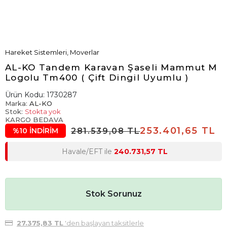
Hareket Sistemleri, Moverlar
AL-KO Tandem Karavan Şaseli Mammut M
Logolu Tm400 ( Çift Dingil Uyumlu )
Ürün Kodu:
1730287
Marka:
AL-KO
Stok:
Stokta yok
KARGO BEDAVA
253.401,65 TL
281.539,08 TL
%10 İNDİRİM
Havale/EFT ile
240.731,57 TL
Stok Sorunuz
27.375,83 TL
'den başlayan taksitlerle