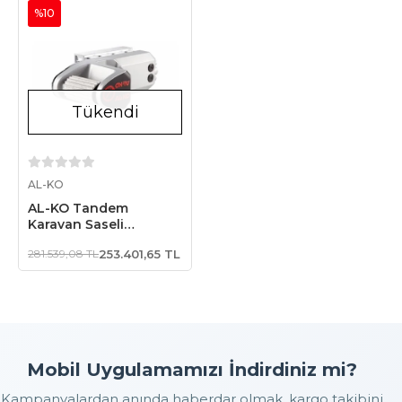
%10
Tükendi
Stokta Yok
AL-KO
AL-KO Tandem
Karavan Şaseli
Mammut M Logolu
281.539,08 TL
253.401,65 TL
Tm400 ( Çift Dingil
Uyumlu )
Mobil Uygulamamızı İndirdiniz mi?
Kampanyalardan anında haberdar olmak, kargo takibini