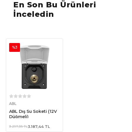
En Son Bu Ürünleri
İnceledin
%3
Sepete Ekle
ABL
ABL Dış Su Soketi (12V
Düğmeli)
3.297,35 TL
3.187,44 TL