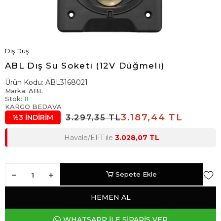
Dış Duş
ABL Dış Su Soketi (12V Düğmeli)
Ürün Kodu:
ABL3168021
Marka:
ABL
Stok:
11
KARGO BEDAVA
3.187,44 TL
3.297,35 TL
%3 İNDİRİM
Havale/EFT ile
3.028,07 TL
Sepete Ekle
HEMEN AL
WHATSAPP İLE SİPARİŞ VER