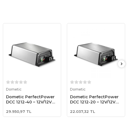
Sepete Ekle
Sepete Ekle
Dometic
Dometic
Dometic PerfectPower
Dometic PerfectPower
DCC 1212-40 – 12V/12V
DCC 1212-20 – 12V/12V
40A DC-DC Akü Şarj
20A DC-DC Akü Şarj
29.950,97 TL
22.037,32 TL
Cihazı
Cihazı