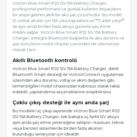
Victron Blue Smart IP22 12V 15A Battery Charger,
profesyonel performans ve günlük kullanım ihtiyaçlarını
bir araya getiren akıllı bir akü şarj çözümüdür. Bu model,
12 voltluk aküler için 15A çıkış kapasitesi ve **3 adet çıkışı**
ile aynı anda birden fazla aküyü güvenle şarj etme
imkânı sağlar. Victron Blue Smart IP22 12V 15A Battery
Charger, entegre Bluetooth bağlantısı ile akü durumu ve
şarj süreçlerini mobil cihazlar üzerinden de izlemenize
olanak tanır.
Akıllı Bluetooth kontrolü
Victron Blue Smart IP22 12V 15A Battery Charger, dahili
Bluetooth Smart desteği ile VictronConnect uygulaması
üzerinden akü durumu, voltaj ve akım değerleri gibi
temel bilgileri mobil cihazınızdan kablosuz olarak takip
edebilir, yapılandırma seçeneklerine erişebilirsiniz.
Çoklu çıkış desteği ile aynı anda şarj
Bu modelin üç çıkışı sayesinde Victron Blue Smart IP22
12V 15A Battery Charger, tek bakışta üç farklı 12V aküyü
aynı anda şarj etme yeteneğine sahiptir—karavan, tekne
veya benzeri sistemlerde birden fazla akünün
bulunduğu senaryolar için idealdir.