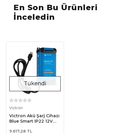
En Son Bu Ürünleri
İnceledin
Tükendi
Stokta Yok
Victron
Victron Akü Şarj Cihazı
Blue Smart IP22 12V
15A Battery Charger (3
9.617,28 TL
çıkış) (BPC121544002)