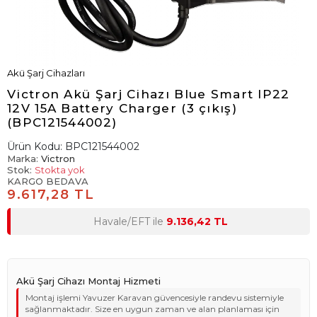
Akü Şarj Cihazları
Victron Akü Şarj Cihazı Blue Smart IP22
12V 15A Battery Charger (3 çıkış)
(BPC121544002)
Ürün Kodu:
BPC121544002
Marka:
Victron
Stok:
Stokta yok
KARGO BEDAVA
9.617,28 TL
Havale/EFT ile
9.136,42 TL
Akü Şarj Cihazı Montaj Hizmeti
Montaj işlemi Yavuzer Karavan güvencesiyle randevu sistemiyle
sağlanmaktadır. Size en uygun zaman ve alan planlaması için