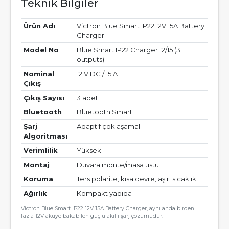
Teknik Bilgiler
Ürün Adı
Victron Blue Smart IP22 12V 15A Battery
Charger
Model No
Blue Smart IP22 Charger 12/15 (3
outputs)
Nominal
12 V DC / 15 A
Çıkış
Çıkış Sayısı
3 adet
Bluetooth
Bluetooth Smart
Şarj
Adaptif çok aşamalı
Algoritması
Verimlilik
Yüksek
Montaj
Duvara monte/masa üstü
Koruma
Ters polarite, kısa devre, aşırı sıcaklık
Ağırlık
Kompakt yapıda
Victron Blue Smart IP22 12V 15A Battery Charger, aynı anda birden
fazla 12V aküye bakabilen güçlü akıllı şarj çözümüdür.