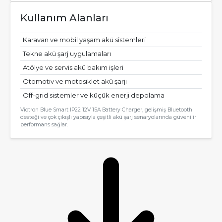
Kullanım Alanları
Karavan ve mobil yaşam akü sistemleri
Tekne akü şarj uygulamaları
Atölye ve servis akü bakım işleri
Otomotiv ve motosiklet akü şarjı
Off-grid sistemler ve küçük enerji depolama
Victron Blue Smart IP22 12V 15A Battery Charger, gelişmiş Bluetooth
desteği ve çok çıkışlı yapısıyla çeşitli akü şarj senaryolarında güvenilir
performans sağlar.